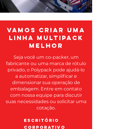
Vamos criar uma
linha multipack
melhor
Seja você um co-packer, um
fabricante ou uma marca de rótulo
privado, o Polypack pode ajudá-lo
a automatizar, simplificar e
dimensionar sua operação de
embalagem. Entre em contato
com nossa equipe para discutir
suas necessidades ou solicitar uma
cotação.
escritório
corporativo