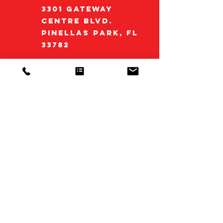
3301 Gateway
Centre Blvd.
Pinellas Park, FL
33782
+1 727.578.5000
info@polypack.co
m
Primeiro
nome*
Sobrenome*
E-mail*