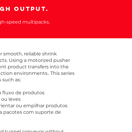
igh Output.
igh-speed multipacks.
 smooth, reliable shrink
cts. Using a motorized pusher
nt product transfers into the
uction environments.. This series
s such as:
 fluxo de produtos
s ou leves
rientar ou empilhar produtos
ra pacotes com suporte de
 rod tunnel conveyor without