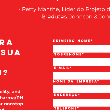
- Petty Manthe, Líder do Projeto
Produtos, Johnson & Jo
ra
Primeiro
nome*
 sua
Sobrenome*
E-mail*
m?
Nome da
empresa*
ility, and
Endereço*
 Pharma/PH
or nonstop
Telefone*