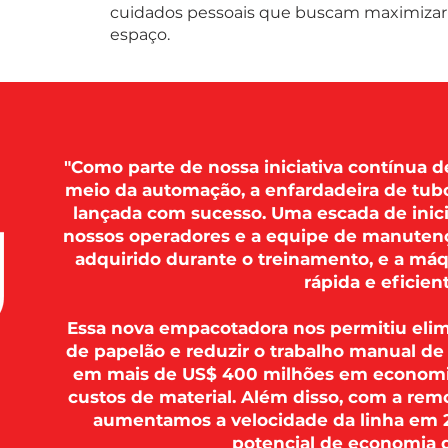
cuidados pessoais que buscam maximizar a
espaço.
"Como parte de nossa iniciativa contínua de
meio da automação, a enfardadeira de tub
lançada com sucesso. Uma escada de inici
nossos operadores e a equipe de manutenç
adquirido durante o treinamento, e a máq
rápida e eficient
Essa nova empacotadora nos permitiu elim
de papelão e reduzir o trabalho manual d
em mais de US$ 400 milhões em economi
custos de material. Além disso, com a r
aumentamos a velocidade da linha em 2
potencial de economia d