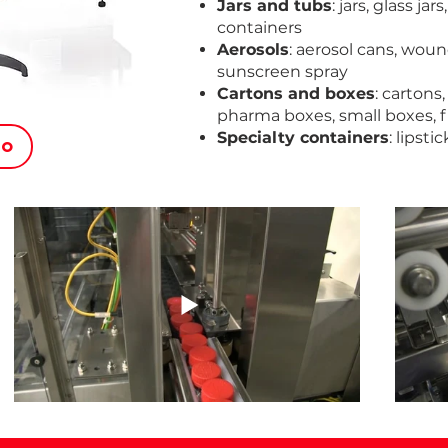
Jars and tubs
: jars, glass j
containers
Aerosols
: aerosol cans, wou
sunscreen spray
Cartons and boxes
: cartons
pharma boxes, small boxes, f
Specialty containers
: lipsti
ÃO