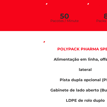
PH
FAR
50
Pacotes / Minu
te
Pa
cks
POLYPACK PHARMA SP
Alimentação em linha, off
lateral
Pista dupla opcional (P
Gabinete de lado aberto (Bu
LDPE de rolo duplo