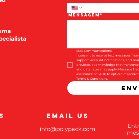
ed
Mensagem*
 uma
ecialista
SMS Communications
I consent to receive text messages from
support, account notifications, and m
provided. I acknowledge that my consen
and data rates may apply. Message freq
assistance or STOP to opt out of receiv
Terms & Conditions.
Env
S
EMAIL US
Ent
info@polypack.com
mes