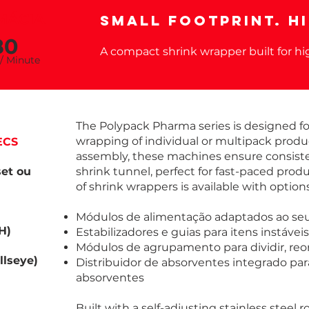
MÁCIA
Small Footprint. H
80
A compact shrink wrapper built for h
 / Minu
te
The Polypack Pharma series is designed for
wrapping of individual or multipack produ
ECS
assembly, these machines ensure consiste
set ou
shrink tunnel, perfect for fast-paced prod
of shrink wrappers is available with option
Módulos de alimentação adaptados ao seu
H)
Estabilizadores e guias para itens instávei
Módulos de agrupamento para dividir, reo
llseye)
Distribuidor de absorventes integrado pa
absorventes
Built with a self-adjusting stainless steel