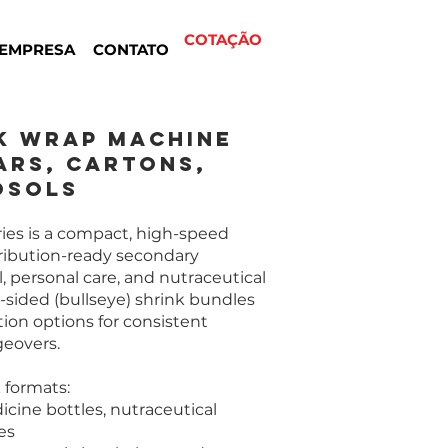
COTAÇÃO
EMPRESA
CONTATO
k Wrap Machine
ars, Cartons,
osols
es is a compact, high-speed
tribution-ready secondary
 personal care, and nutraceutical
-sided (bullseye) shrink bundles
ation options for consistent
eovers.
formats:
dicine bottles, nutraceutical
es