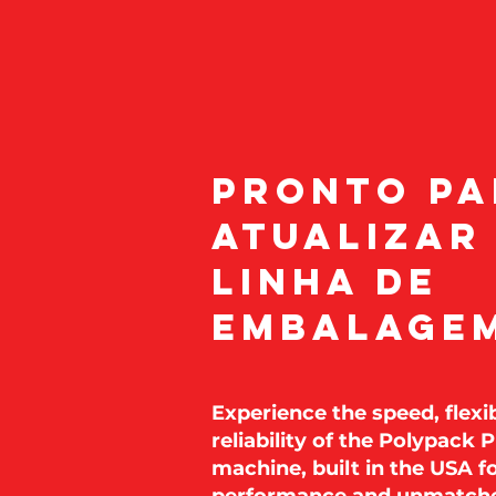
Pronto pa
atualizar
linha de
embalage
Experience the speed, flexib
reliability of the Polypack
machine, built in the USA f