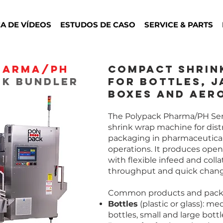
CA DE VÍDEOS
ESTUDOS DE CASO
SERVICE & PARTS
harma/PH
Compact Shrin
nk bundler
for Bottles, J
Boxes and Aer
The Polypack Pharma/PH Seri
shrink wrap machine for dis
packaging in pharmaceutical,
operations. It produces open
with flexible infeed and coll
throughput and quick chang
Common products and pack 
Bottles
(plastic or glass): me
bottles, small and large bottl