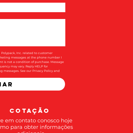
 Polypack, Inc. related to customer 
arketing messages at the phone number I 
t is not a condition of purchase. Message 
uency may vary. Reply HELP for 
ing messages. See our 
Privacy Policy and 
iar
COTAÇÃO
re em contato conosco hoje
mo para obter informações