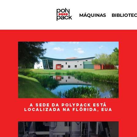
MÁQUINAS
BIBLIOTE
A sede da Polypack está
localizada na Flórida, EUA