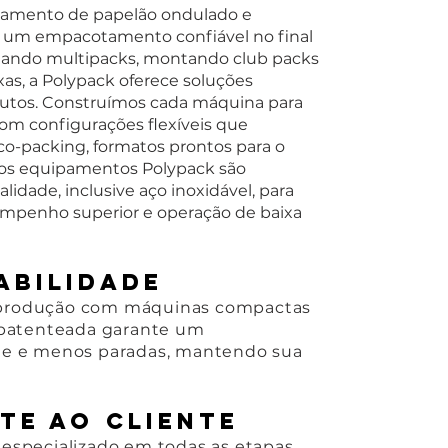
tamento de papelão ondulado e
 um empacotamento confiável no final
alando multipacks, montando club packs
as, a Polypack oferece soluções
utos. Construímos cada máquina para
om configurações flexíveis que
co-packing, formatos prontos para o
os os equipamentos Polypack são
idade, inclusive aço inoxidável, para
sempenho superior e operação de baixa
abilidade
 a produção com máquinas compactas
 patenteada garante um
te e menos paradas, mantendo sua
te ao cliente
specializado em todas as etapas.