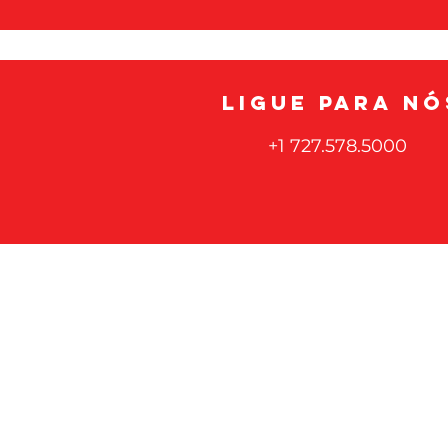
LIGUE PARA NÓ
+1 727.578.5000
Polypack, INC
SEDE CORPORATIVA
3301 Gateway Centre 
Pinellas Park, FL 337
Polypack
™
lidera o setor de e
confiáveis de agrupamento no fi