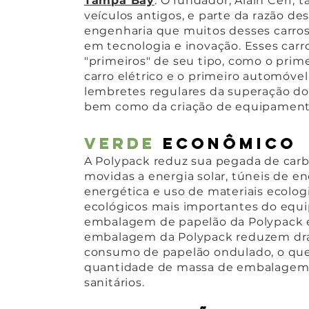
Tampa Bay
. O fundador, Alain Cerf
veículos antigos, e parte da razão de
engenharia que muitos desses carro
em tecnologia e inovação. Esses car
"primeiros" de seu tipo, como o prime
carro elétrico e o primeiro automóvel
lembretes regulares da superação dos
bem como da criação de equipamentos 
Verde
econômico
A Polypack reduz sua pegada de carb
movidas a energia solar, túneis de e
energética e uso de materiais ecolo
ecológicos mais importantes do equip
embalagem de papelão da Polypack é 
embalagem da Polypack reduzem dra
consumo de papelão ondulado, o qu
quantidade de massa de embalagem 
sanitários.