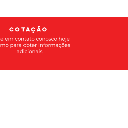
COTAÇÃO
re em contato conosco hoje
mo para obter informações
adicionais
 caso>>>
e embalagem
>
 e formação de
>