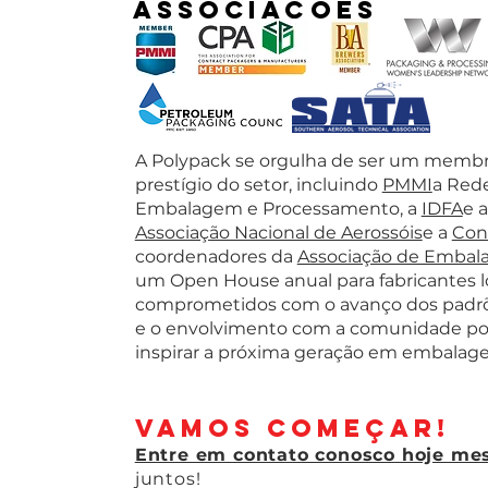
Associações
A Polypack se orgulha de ser um membro
prestígio do setor, incluindo
PMMI
a Red
Embalagem e Processamento, a
IDFA
e 
Associação Nacional de Aerossóis
e a
Con
coordenadores da
Associação de Emba
um Open House anual para fabricantes l
comprometidos com o avanço dos padrõe
e o envolvimento com a comunidade po
inspirar a próxima geração em embalage
Vamos começar!
Entre em contato conosco hoje m
juntos!