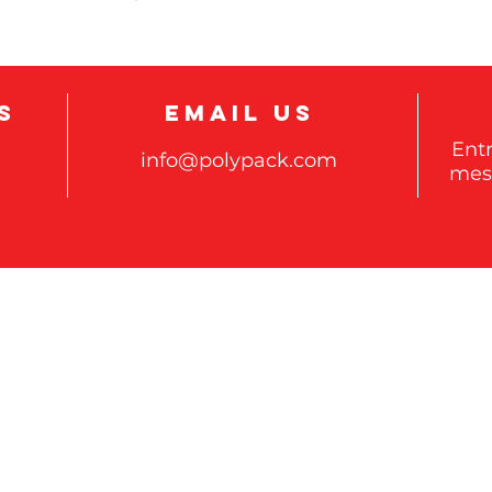
S
EMAIL US
Ent
info@polypack.com
mes
Estudos de
Blvd.
Máquinas d
82
retrátil>>
Enchimento
mbalagens com módulos
bandejas>>
nal da linha,