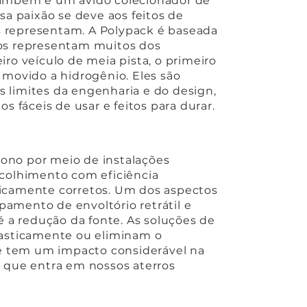
, também é um ávido colecionador de
ssa paixão se deve aos feitos de
s representam. A Polypack é baseada
ros representam muitos dos
iro veículo de meia pista, o primeiro
 movido a hidrogênio. Eles são
 limites da engenharia e do design,
fáceis de usar e feitos para durar.
ono por meio de instalações
ncolhimento com eficiência
gicamente corretos. Um dos aspectos
amento de envoltório retrátil e
a redução da fonte. As soluções de
sticamente ou eliminam o
e tem um impacto considerável na
que entra em nossos aterros