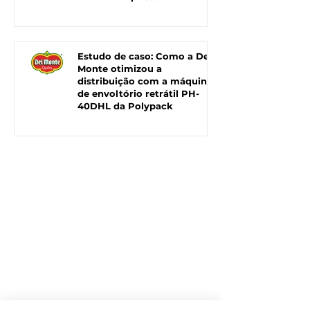
Estudo de caso: Como a Del
Monte otimizou a
distribuição com a máquina
de envoltório retrátil PH-
40DHL da Polypack
LIGUE PARA
NÓS
+1 727.578.5000
EMAIL US
info@polypack.com
COTAÇÃO