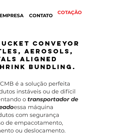
COTAÇÃO
EMPRESA
CONTATO
bucket conveyor
tles, aerosols,
vals aligned
hrink bundling.
CMB é a solução perfeita
utos instáveis ou de difícil
entando o
transportador de
eado
essa máquina
odutos com segurança
sso de empacotamento,
ento ou deslocamento.