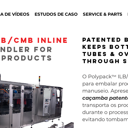
CA DE VÍDEOS
ESTUDOS DE CASO
SERVICE & PARTS
LB/CMB Inline
Patented 
keeps bot
undler for
tubes & o
 Products
through s
O Polypack
ILB/
™
para embalar prod
manuseio. Apres
caçamba patent
transporta os pr
durante o proce
evitando tombam