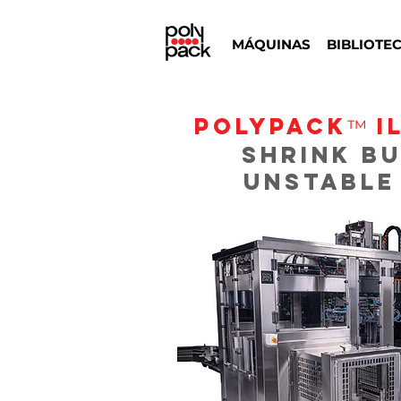
MÁQUINAS
BIBLIOTE
POLYPACK
I
™
Shrink B
Unstable