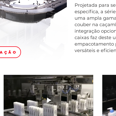
Projetada para se
específica, a sér
uma ampla gama d
couber na caçamb
integração opci
caixas faz deste 
empacotamento p
versáteis e efici
AÇÃO