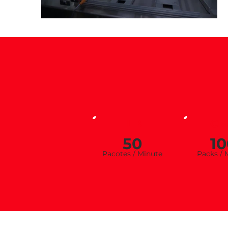
ILB
CM
50
10
Pacotes / Minu
te
Pa
cks / 