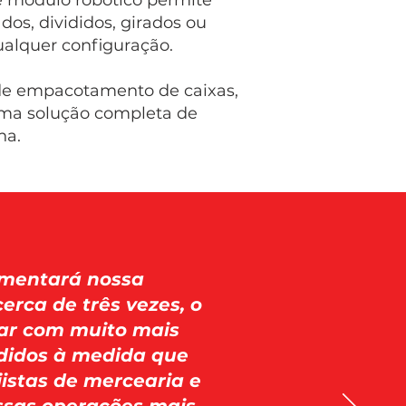
e módulo robótico permite
os, divididos, girados ou
alquer configuração.
e empacotamento de caixas,
uma solução completa de
ha.
mentará nossa
rca de três vezes, o
far com muito mais
edidos à medida que
istas de mercearia e