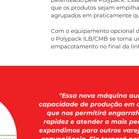
patenteado pela Polypack. Ess
que os produtos sejam empilhad
agrupados em praticamente qu
Com o equipamento opcional d
o Polypack ILB/CMB se torna 
empacotamento no final da lin
"Essa nova máquina au
capacidade de produção em ce
que nos permitirá engarra
rapidez e atender a mais p
expandimos para outros varej