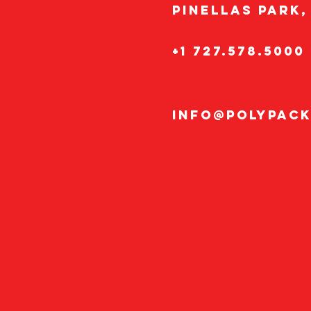
Pinellas Park,
+1 727.578.5000
info@polypac