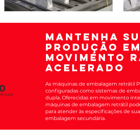
Mantenha su
produção e
movimento r
acelerado
B
As máquinas de embalagem retrátil 
0
configuradas como sistemas de embal
Minu
te
dupla. Oferecidas em movimento inte
máquinas de embalagem retrátil pod
para atender às especificações de sua
embalagem secundária.