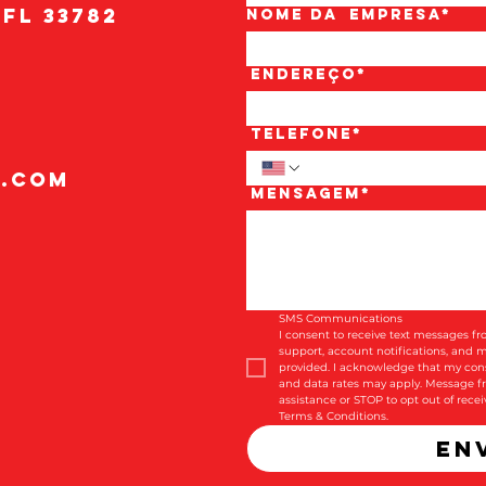
 FL 33782
Nome da
empresa*
Endereço*
Telefone*
k.com
Mensagem*
SMS Communications
I consent to receive text messages fr
support, account notifications, and
provided. I acknowledge that my cons
and data rates may apply. Message fr
assistance or STOP to opt out of rece
Terms & Conditions.
En