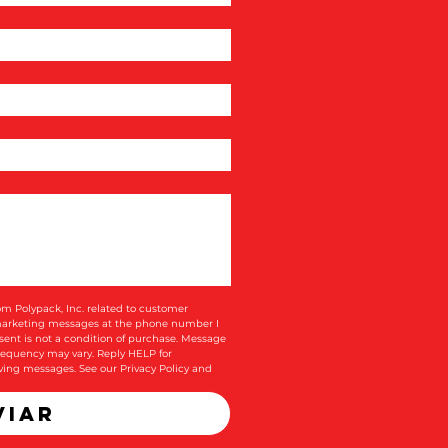
om Polypack, Inc. related to customer 
 marketing messages at the phone number I 
ent is not a condition of purchase. Message 
equency may vary. Reply HELP for 
iving messages. See our 
Privacy Policy and 
viar