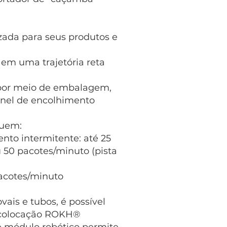
:
zada para seus produtos e
em uma trajetória reta
por meio de embalagem,
únel de encolhimento
luem:
to intermitente: até 25
u 50 pacotes/minuto (pista
acotes/minuto
vais e tubos, é possível
e colocação ROKH®