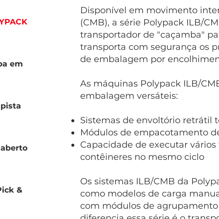
Disponível em movimento inter
LYPACK
(CMB), a série Polypack ILB/C
transportador de "caçamba" pa
transporta com segurança os p
de embalagem por encolhimen
ba em
As máquinas Polypack ILB/CMB
embalagem versáteis:
pista
Sistemas de envoltório retrátil
Módulos de empacotamento de 
Capacidade de executar vários
aberto
contêineres no mesmo ciclo
Os sistemas ILB/CMB da Polyp
ick &
como modelos de carga manual
com módulos de agrupamento 
diferencia essa série é o trans