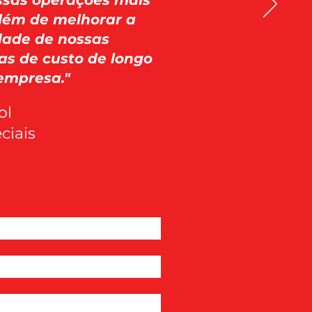
ossas operações mais
além de melhorar a
dade de nossas
s de custo de longo
empresa."
ol
ciais