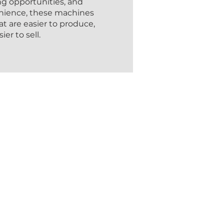
ing opportunities, and
nience, these machines
at are easier to produce,
ier to sell.