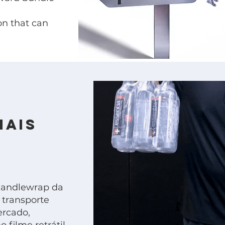
n that can
e
mais
Handlewrap da
 transporte
ercado,