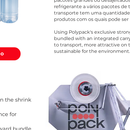
pacotes grandes ou desajeitados
refrigerante a vários pacotes de t
transporte tem uma quantidade 
produtos com os quais pode ser 
Using Polypack's exclusive stron
bundled with an integrated carr
to transport, more attractive on 
sustainable for the environment.
ÃO
in the shrink
ce for
rward bundle