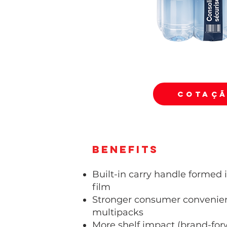
COTAÇ
Benefits
Built-in carry handle formed 
film
Stronger consumer convenien
multipacks
More shelf impact (brand-fo