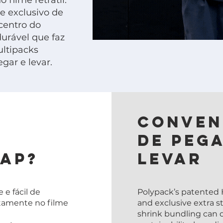
filme retrátil.
e exclusivo de
 centro do
urável que faz
ltipacks
gar e levar.
Conven
de pega
ap?
levar
e e fácil de
Polypack’s patented
etamente no filme
and exclusive extra s
shrink bundling can 