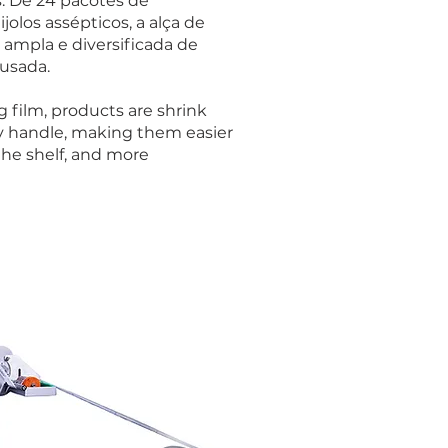
. De 24 pacotes de
ijolos assépticos, a alça de
ampla e diversificada de
usada.
g film, products are shrink
y handle, making them easier
the shelf, and more