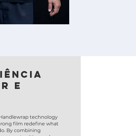
iência
r e
 Handlewrap technology
trong film redefine what
do. By combining