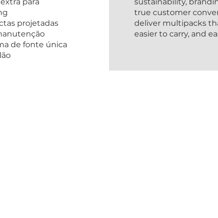
extra para
sustainability, brand
ng
true customer conve
tas projetadas
deliver multipacks th
a manutenção
easier to carry, and eas
a de fonte única
lão