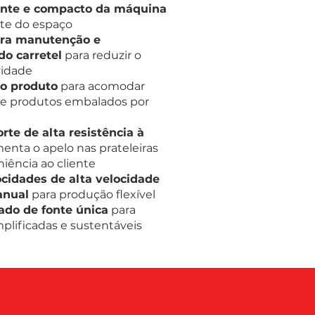
gente e compacto da máquina
nte do espaço
ara manutenção e
o carretel
para reduzir o
vidade
do produto
para acomodar
 de produtos embalados por
rte de alta resistência à
enta o apelo nas prateleiras
iência ao cliente
cidades de alta velocidade
anual
para produção flexível
ado de fonte única
para
lificadas e sustentáveis