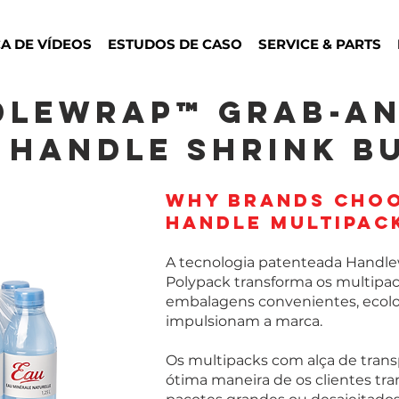
CA DE VÍDEOS
ESTUDOS DE CASO
SERVICE & PARTS
dlewrap™ Grab-a
 HANDLE SHRINK BU
Why brands choo
handle multipac
A tecnologia patenteada Handl
Polypack transforma os multipac
embalagens convenientes, ecolo
impulsionam a marca.
Os multipacks com alça de tran
ótima maneira de os clientes tr