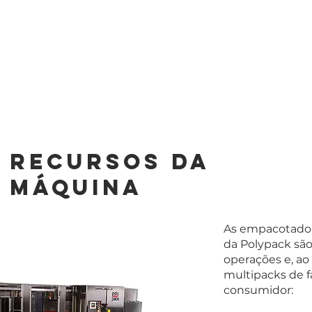
Recursos da
máquina
As empacotado
da Polypack são
operações e, a
multipacks de fá
consumidor: