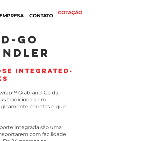
COTAÇÃO
EMPRESA
CONTATO
nd-Go
NDLER​
se integrated-
ks
ewrap™ Grab-and-Go da
ks tradicionais em
gicamente corretas e que
sporte integrada são uma
ansportarem com facilidade