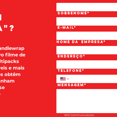
Sobrenome*
m
a"?
E-mail*
Nome da
empresa*
Handlewrap
o filme de
Endereço*
ltipacks
eis e mais
Telefone*
tes obtêm
ganham
Mensagem*
se
o
SMS Communications