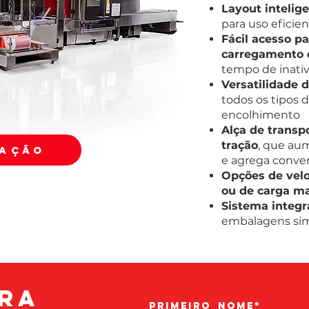
Layout inteli
para uso eficie
Fácil acesso p
carregamento d
tempo de inati
Versatilidade 
todos os tipos
encolhimento
Alça de transpo
tração
, que aum
AÇÃO
e agrega conven
Opções de velo
ou de carga m
Sistema integr
embalagens simp
ra
Primeiro
nome*